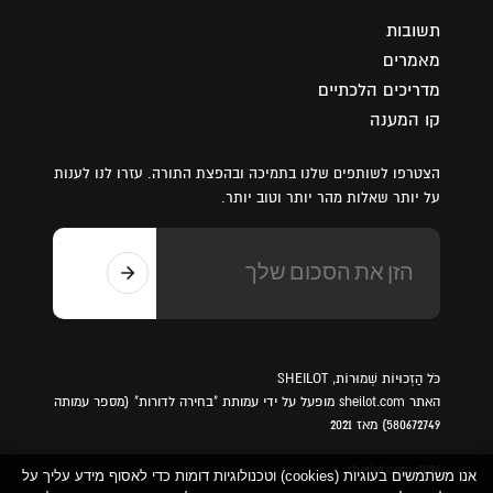
תשובות
מאמרים
מדריכים הלכתיים
קו המענה
הצטרפו לשותפים שלנו בתמיכה ובהפצת התורה. עזרו לנו לענות
על יותר שאלות מהר יותר וטוב יותר.
כֹּל הַזְכוּיוֹת שְׁמוּרוֹת, SHEILOT
האתר sheilot.com מופעל על ידי עמותת "בחירה לדורות" (מספר עמותה
580672749) מאז 2021
sheilot.com 2026
אנו משתמשים בעוגיות (cookies) וטכנולוגיות דומות כדי לאסוף מידע עליך על