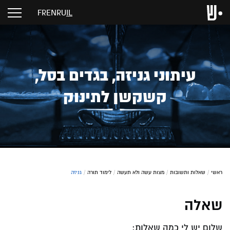
FR
EN
RU
IL
עיתוני גניזה, בגדים בסל,
קשקשן לתינוק
ראשי
/
שאלות ותשובות
/
מצות עשה ולא תעשה
/
לימוד תורה
/
גניזה
שאלה
שלום יש לי כמה שאלות: