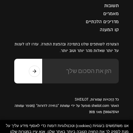
תשובות
מאמרים
מדריכים הלכתיים
קו המענה
הצטרפו לשותפים שלנו בתמיכה ובהפצת התורה. עזרו לנו לענות
על יותר שאלות מהר יותר וטוב יותר.
כֹּל הַזְכוּיוֹת שְׁמוּרוֹת, SHEILOT
האתר sheilot.com מופעל על ידי עמותת "בחירה לדורות" (מספר עמותה
580672749) מאז 2021
sheilot.com 2026
אנו משתמשים בעוגיות (cookies) וטכנולוגיות דומות כדי לאסוף מידע עליך על
מנת לספק לך את החוויה הטובה ביותר באתר שלנו. אנא עיין במטרות שלנו