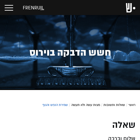
FR
EN
RU
IL
חשש הדבקה בוירוס
ראשי
/
שאלות ותשובות
/
מצות עשה ולא תעשה
/
שמירת הנפש והגוף
שאלה
שלום וברכה,