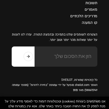
תשובות
מאמרים
מדריכים הלכתיים
קו המענה
הצטרפו לשותפים שלנו בתמיכה ובהפצת התורה. עזרו לנו לענות
על יותר שאלות מהר יותר וטוב יותר.
כֹּל הַזְכוּיוֹת שְׁמוּרוֹת, SHEILOT
האתר sheilot.com מופעל על ידי עמותת "בחירה לדורות" (מספר עמותה
580672749) מאז 2021
sheilot.com 2026
אנו משתמשים בעוגיות (cookies) וטכנולוגיות דומות כדי לאסוף מידע עליך על
מנת לספק לך את החוויה הטובה ביותר באתר שלנו. אנא עיין במטרות שלנו