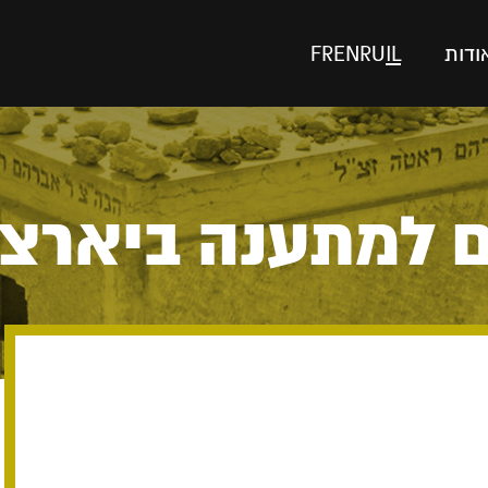
ודות
IL
RU
EN
FR
ם למתענה ביארצי