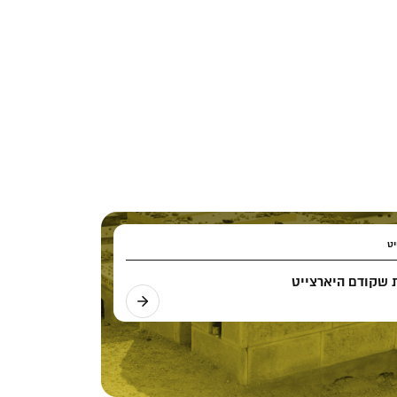
יט
שקודם היארצייט