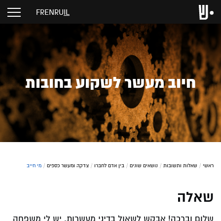
FR
EN
RU
IL
חיוב מעשר לשקוע בחובות
ראשי
/
שאלות ותשובות
/
נושאים שונים
/
בין אדם לחברו
/
צדקה ומעשר כספים
/
מי חייב
שאלה
שלום וברכה! אבקש לשאול בדיני מעשרות. יש לי משפחה