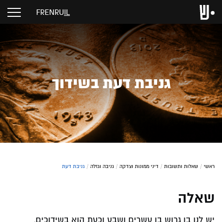
FR
EN
RU
IL
גניבת דעת בשידוך
ראשי
/
שאלות ותשובות
/
דיני ממונות וצדקה
/
גניבה וגזלה
/
גניבת דעת
שאלה
יש לנו בן גרוש בן עשרים ושבע וכעת הוא בשידוכים,