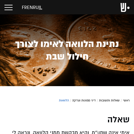
FR
EN
RU
IL
נתינת הלוואה לאימו לצורך
חילול שבת
ראשי
/
שאלות ותשובות
/
דיני ממונות וצדקה
/
הלוואות
שאלה
אימי אינה שתו\"מ, והיא מבקשת ממני הלוואה, ונראה לי