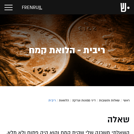
FR
EN
RU
IL
ריבית - הלואת קמח
ראשי
/
שאלות ותשובות
/
דיני ממונות וצדקה
/
הלוואות
/
ריבית
שאלה
השאלתי משכנה שלי שקית קמח והוא היה פתוח ולא מלא.