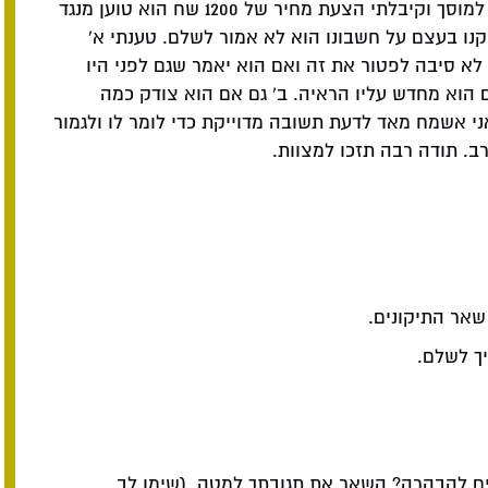
שלום וברכה! פגע בי רכב והודה באשמה הלכתי למוסך וקיבלתי הצעת מחיר של 1200 שח הוא טוען מנגד
קנו בעצם על חשבונו הוא לא אמור לשלם. טענתי א'
לא סיבה לפטור את זה ואם הוא יאמר שגם לפני היו
 הוא מחדש עליו הראיה. ב' גם אם הוא צודק כמה
 אשמח מאד לדעת תשובה מדוייקת כדי לומר לו ולגמור
. תודה רבה תזכו למצוות.
שאר התיקונים.
יך לשלם.
ם להבהרה? השאר את תגובתך למטה. (שימו לב