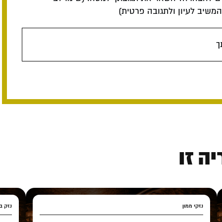
שיב לעיון ולתגובה פרטית)
ך
ה זו
נזקי ממון
נזק בע