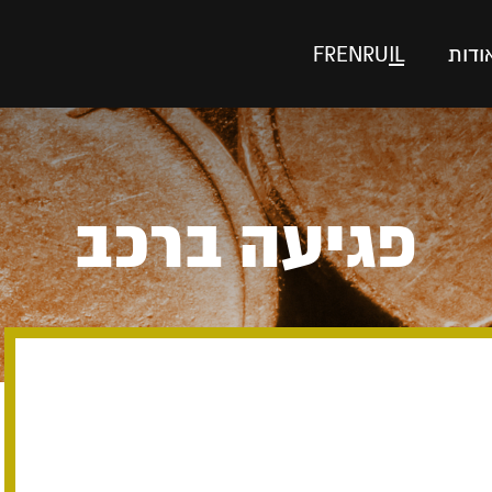
ודות
IL
RU
EN
FR
פגיעה ברכב