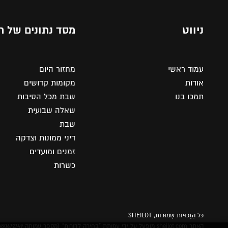
ניווט
מסד נתונים של ת
עמוד ראשי
מחזור היום
אודות
מקומות קדושים
תמכו בנו
שבת מכל הסיבות
שאלה שבועית
שבת
דיני ממונות וצדקה
זמנים ומועדים
כשרות
כֹּל הַזְכוּיוֹת שְׁמוּרוֹת, SHEILOT
האתר sheilot.com מופעל על ידי עמותת "בחירה לדורות" (מספר עמותה 580672749) מאז 2021