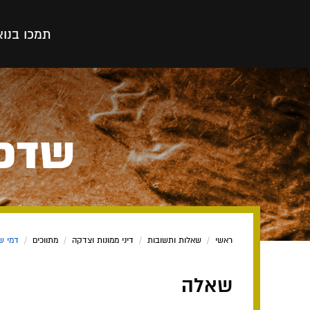
תמכו בנו
א
שדכן
ראשי
/
שאלות ותשובות
/
דיני ממונות וצדקה
/
מתווכים
/
דמי ש
שאלה