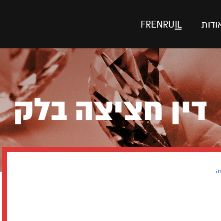
ודות
IL
RU
EN
FR
דין חציצה בלק
ה