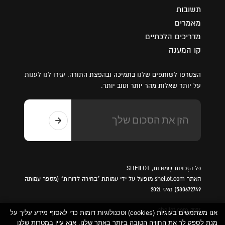
תשובות
מאמרים
מדריכים הלכתיים
קו המענה
הצטרפו לשותפים שלנו בתמיכה ובהפצת התורה. עזרו לנו לענות
על יותר שאלות מהר יותר וטוב יותר.
כֹּל הַזְכוּיוֹת שְׁמוּרוֹת, SHEILOT
האתר sheilot.com מופעל על ידי עמותת "בחירה לדורות" (מספר עמותה
580672749) מאז 2021
sheilot.com 2026
אנו משתמשים בעוגיות (cookies) וטכנולוגיות דומות כדי לאסוף מידע עליך על
מנת לספק לך את החוויה הטובה ביותר באתר שלנו. אנא עיין במטרות שלנו