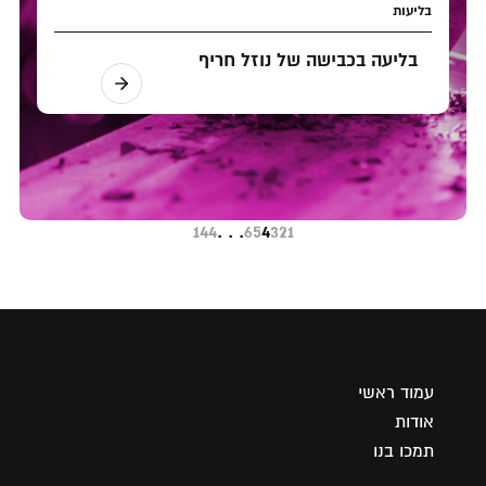
בליעות
בליעה בכבישה של נוזל חריף
144
. . .
6
5
4
3
2
1
עמוד ראשי
אודות
תמכו בנו