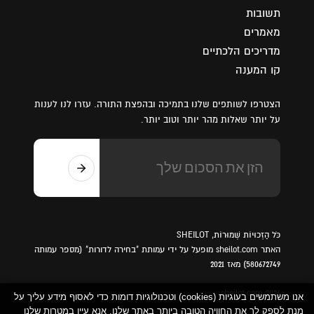
תשובות
מאמרים
מדריכים הלכתיים
קו המענה
הצטרפו לשותפים שלנו בתמיכה ובהפצת התורה. עזרו לנו לענות
על יותר שאלות מהר יותר וטוב יותר.
כֹּל הַזְכוּיוֹת שְׁמוּרוֹת, SHEILOT
האתר sheilot.com מופעל על ידי עמותת "בחירה לדורות" (מספר עמותה
580672749) מאז 2021
sheilot.com 2026
אנו משתמשים בעוגיות (cookies) וטכנולוגיות דומות כדי לאסוף מידע עליך על
מנת לספק לך את החוויה הטובה ביותר באתר שלנו. אנא עיין במטרות שלנו