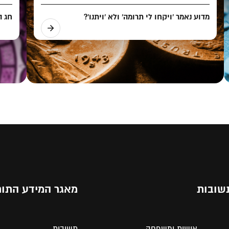
מדוע נאמר 'ויקחו לי תרומה' ולא 'ויתנו'?
חג ה
שובות
מאגר המידע התור
אישות ומשפחה
תשובות