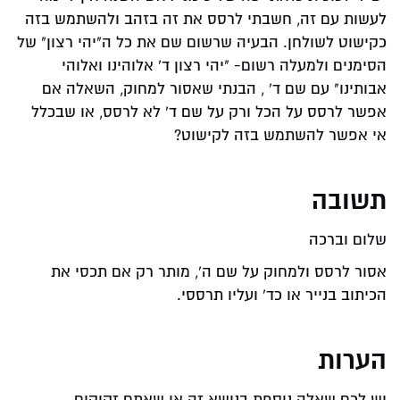
לעשות עם זה, חשבתי לרסס את זה בזהב ולהשתמש בזה
כקישוט לשולחן. הבעיה שרשום שם את כל ה"יהי רצון" של
הסימנים ולמעלה רשום- "יהי רצון ד' אלוהינו ואלוהי
אבותינו" עם שם ד' , הבנתי שאסור למחוק, השאלה אם
אפשר לרסס על הכל ורק על שם ד' לא לרסס, או שבכלל
אי אפשר להשתמש בזה לקישוט?
תשובה
שלום וברכה
אסור לרסס ולמחוק על שם ה', מותר רק אם תכסי את
הכיתוב בנייר או כד' ועליו תרססי.
הערות
יש לכם שאלה נוספת בנושא זה או שאתם זקוקים