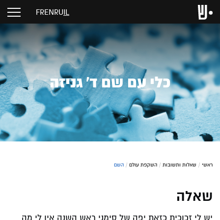
FR
EN
RU
IL
כלי עם שם ד' גניזה
ראשי
/
שאלות ותשובות
/
השקפת עולם
/
השם
שאלה
יש לי זכוכית כזאת יפה של סימני ראש השנה אין לי מה