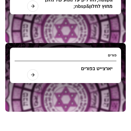
מחוץ לחלון&nbsp;
פורים
יארצייט בפורים