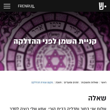
FR
EN
RU
IL
קניית השמן לפני ההדלקה
ראשי
/
שאלות ותשובות
/
זמנים ומועדים
/
חנוכה
/
מקום וצורת ההדלקה
שאלה
שלום אני בחור ומדליק בבית הורי, אמא שלי רוצה לסדר