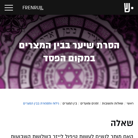
FR
EN
RU
IL
הסרת שיער בבין המצרים
במקום הפסד
ראשי
/
שאלות ותשובות
/
זמנים ומועדים
/
בין המצרים
/
גילוח ותספורת בבין המצרים
שאלה
האם מותר לנשים לעשות טיפול לייזר בשלושת השבועות