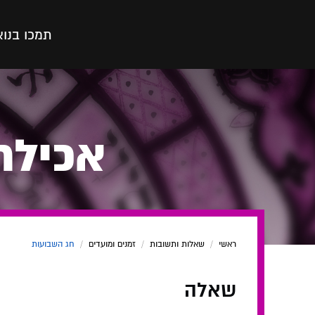
תמכו בנו
א
אכילת
ראשי
/
שאלות ותשובות
/
זמנים ומועדים
/
חג השבועות
שאלה