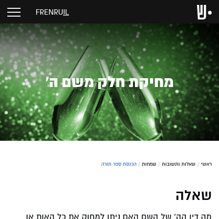
FR
EN
RU
IL
מחיקת חלק משם ה'
ראשי
/
שאלות ותשובות
/
שמחות
/
הכנסת ספר תורה
שאלה
מה דין הה' של השם האם ניתן למחוק את כל האות או