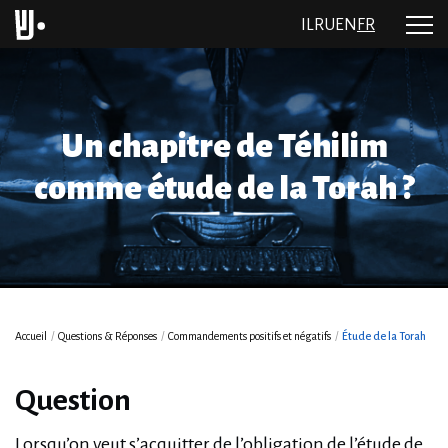
IL
RU
EN
FR
Un chapitre de Téhilim
comme étude de la Torah ?
Accueil
/
Questions & Réponses
/
Commandements positifs et négatifs
/
Étude de la Torah
Question
Lorsqu’on veut s’acquitter de l’obligation de l’étude de