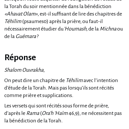
la Torah du soir mentionnée dans la bénédiction
«Ahavat Olam»
, est-il suffisant de lire des chapitres de
Téhilim
(psaumes0) après la prière, ou faut-il
nécessairement étudier du
'Houmash
, de la
Michna
ou
de la
Guémara
?
Réponse
Shalom Ouvrakha,
On peut dire un chapitre de
Téhilim
avec l’intention
d’étude de la Torah. Mais pas lorsqu’ils sont récités
comme prière et supplications.
Les versets qui sont récités sous forme de prière,
d’après le
Rama
(
Ora’h ‘Haïm
46,9), ne nécessitent pas
la bénédiction de la Torah.