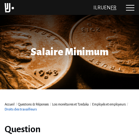
IL
RU
EN
FR
Salaire Minimum
Accueil
/
Questions & Réponses
/
Lois monétaires et Tzedaka
/
Employés et employeurs
/
Droits des travailleurs
Question