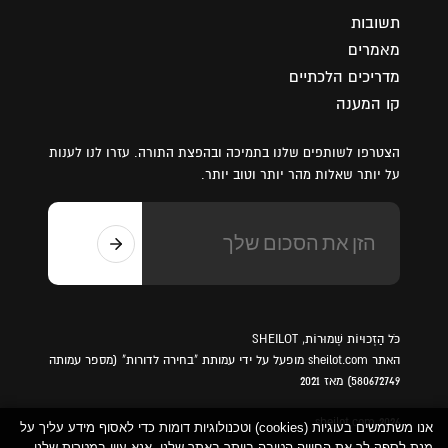
תשובות
מאמרים
מדריכים הלכתיים
קו המענה
הצטרפו לשותפים שלנו בתמיכה ובהפצת התורה. עזרו לנו לענות
על יותר שאלות מהר יותר וטוב יותר.
כֹּל הַזְכוּיוֹת שְׁמוּרוֹת, SHEILOT
האתר sheilot.com מופעל על ידי עמותת "בחירה לדורות" (מספר עמותה
580672749) מאז 2021
sheilot.com 2026
אנו משתמשים בעוגיות (cookies) וטכנולוגיות דומות כדי לאסוף מידע עליך על
מנת לספק לך את החוויה הטובה ביותר באתר שלנו. אנא עיין במטרות שלנו