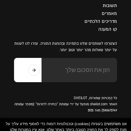
תשובות
מאמרים
מדריכים הלכתיים
קו המענה
הצטרפו לשותפים שלנו בתמיכה ובהפצת התורה. עזרו לנו לענות
על יותר שאלות מהר יותר וטוב יותר.
כֹּל הַזְכוּיוֹת שְׁמוּרוֹת, SHEILOT
האתר sheilot.com מופעל על ידי עמותת "בחירה לדורות" (מספר עמותה
580672749) מאז 2021
sheilot.com 2026
אנו משתמשים בעוגיות (cookies) וטכנולוגיות דומות כדי לאסוף מידע עליך על
מנת לספק לך את החוויה הטובה ביותר באתר שלנו. אנא עיין במטרות שלנו