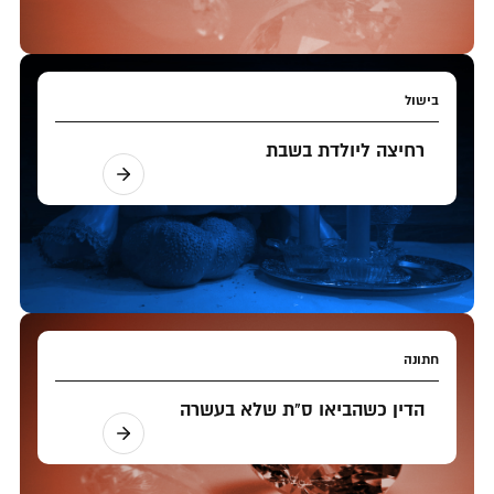
בישול
רחיצה ליולדת בשבת
חתונה
הדין כשהביאו ס"ת שלא בעשרה